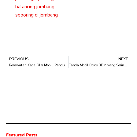
balancing jombang
,
spooring di jombang
PREVIOUS
NEXT
Perawatan Kaca Film Mobil: Panduan Lengkap untuk Menjaga Kualitas dan Tampilan yang Optimal
Tanda Mobil Boros BBM yang Sering Diabaikan Pemilik Kendaraan
Featured Posts